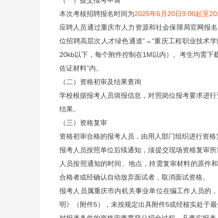
（一）提交报考申请
本次考核招聘报名时间为
2025年6月20日9:00起至20
应聘人员通过重庆市人力资源和社会保障局官网报名（访问路径
位招聘高层次人才绿色通道”→“重庆工程职业技术学院
20kb以下，每个附件控制在1M以内）。考生均需下
佐证材料”内。
（二）资格初审及结果查询
学校根据报考人员填报信息，对照岗位报考要求进行
结果。
（三）资格复审
资格初审合格的报考人员，由用人部门组织进行资格
报考人员按照单位后续通知，须提交现场资格复审所
人员按照通知的时间、地点，持需复审材料的原件
合格者或经确认自动放弃面试者，取消面试资格。
报考人员属重庆市内机关事业单位在编工作人员的
明》（附件5），未按规定出具附件5或经核实处于