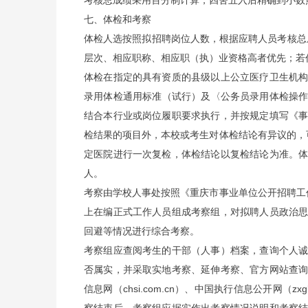
考核总成绩采用百分制计算，四舍五入后精确到小数
七、体检和考察
体检人选按照拟招聘岗位人数，根据应聘人员考核总
层次、相应职称、相应职（执）业资格高者优先；若
体检在指定的具有资质的县级以上公立医疗卫生机
录用体检通用标准（试行）及〈公务员录用体检操作手
结合本行业或岗位履职要求执行，并按规定填写《
检结果的项目外，本校或考生对体检结论有异议的，
定医院进行一次复检，体检结论以复检结论为准。
人。
考察由学校人事处按照《重庆市事业单位公开招聘工
上在编正式工作人员组成考察组，对拟聘人员政治
回避等情况进行综合考察。
考察组应查阅考生的干部（人事）档案，查询个人
否属实，并采取实地考察、延伸考察、官方网站查
信息网（chsi.com.cn）、中国执行信息公开网（zxgk.c