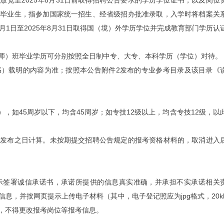
宽至2025年8月31日前取得招聘公告要求的学历学位证书，以及岗位
届毕业生，指参加国家统一招生、经省级招办批准录取，入学时将档案关
8月1日至2025年8月31日取得国（境）外学历学位并完成教育部门学历认
师）班毕业学历可分别按照全日制中专、大专、本科学历（学位）对待。
书）载明的内容为准；按照本公告附件2发布的专业参考目录及该目录《
（数），如45周岁以下，均含45周岁；如专技12级以上，均含专技12级，以
告发布之日计算。未按期提交招聘公告规定的报考资格材料的，取消进入
示签署诚信承诺书，承诺所提供的信息真实准确，并承担不实承诺相关
息，并按网页提示上传电子材料（其中，电子登记照应为jpg格式，20k
，不得更改报考岗位等报考信息。