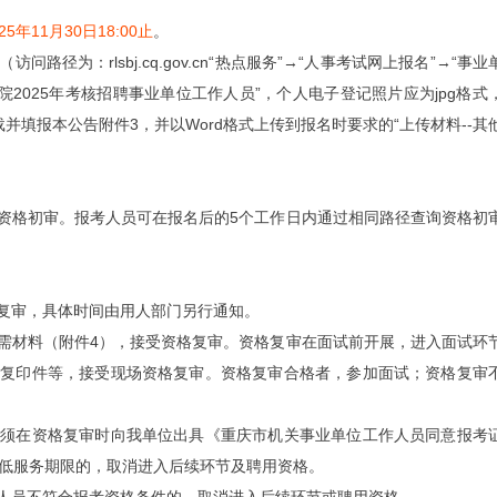
25年11月30日18:00止
。
为：rlsbj.cq.gov.cn“热点服务”→“人事考试网上报名”→“事业
2025年考核招聘事业单位工作人员”，个人电子登记照片应为jpg格式
载并填报本公告附件3，并以Word格式上传到报名时要求的“上传材料--其
资格初审。报考人员可在报名后的5个工作日内通过相同路径查询资格初
复审，具体时间由用人部门另行通知。
需材料（附件4），接受资格复审。资格复审在面试前开展，进入面试环
和复印件等，接受现场资格复审。资格复审合格者，参加面试；资格复审
，须在资格复审时向我单位出具《重庆市机关事业单位工作人员同意报考
最低服务期限的，取消进入后续环节及聘用资格。