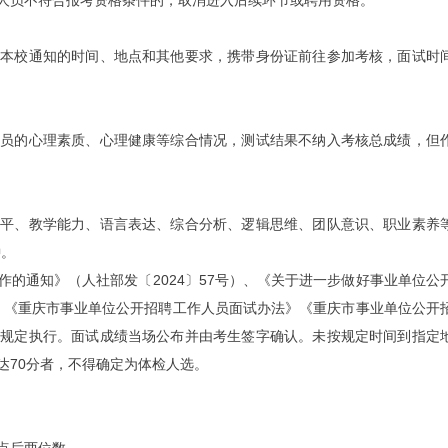
人员不符合报考资格条件的，取消进入后续环节或聘用资格。
照本校通知的时间、地点和其他要求，携带身份证前往参加考核，面试时
人员的心理素质、心理健康等综合情况，测试结果不纳入考核总成绩，但
水平、教学能力、语言表达、综合分析、逻辑思维、团队意识、职业素养
钟。
的通知》（人社部发〔2024〕57号）、《关于进一步做好事业单位公
）、《重庆市事业单位公开招聘工作人员面试办法》《重庆市事业单位公开
等规定执行。面试成绩当场公布并由考生签字确认。未按规定时间到指定
达70分者，不得确定为体检人选。