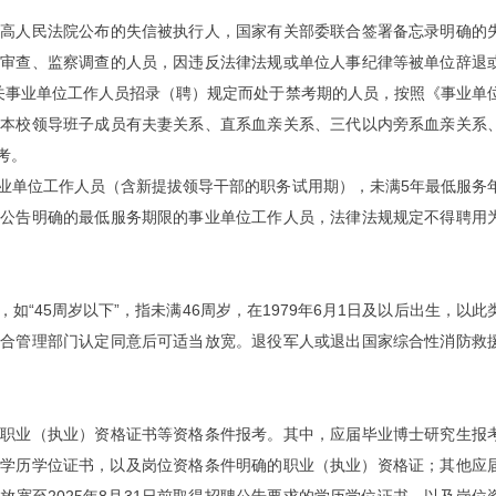
最高人民法院公布的失信被执行人，国家有关部委联合签署备忘录明确的
律审查、监察调查的人员，因违反法律法规或单位人事纪律等被单位辞退
关事业单位工作人员招录（聘）规定而处于禁考期的人员，按照《事业单
与本校领导班子成员有夫妻关系、直系血亲关系、三代以内旁系血亲关系
考。
业单位工作人员（含新提拔领导干部的职务试用期），未满5年最低服务
聘公告明确的最低服务期限的事业单位工作人员，法律法规规定不得聘用
，如“45周岁以下”，指未满46周岁，在1979年6月1日及以后出生，以此
综合管理部门认定同意后可适当放宽。退役军人或退出国家综合性消防救
、职业（执业）资格证书等资格条件报考。其中，应届毕业博士研究生报
求的学历学位证书，以及岗位资格条件明确的职业（执业）资格证；其他应