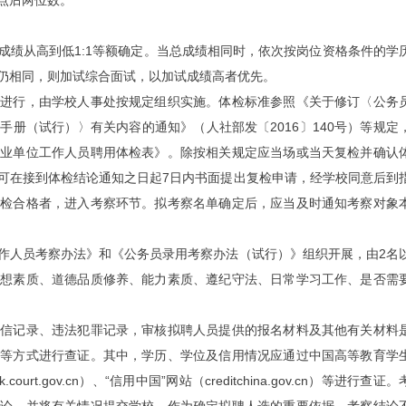
点后两位数。
成绩从高到低1:1等额确定。当总成绩相同时，依次按岗位资格条件的学
仍相同，则加试综合面试，以加试成绩高者优先。
构进行，由学校人事处按规定组织实施。体检标准参照《关于修订〈公务
册（试行）〉有关内容的通知》（人社部发〔2016〕140号）等规定
事业单位工作人员聘用体检表》。除按相关规定应当场或当天复检并确认
可在接到体检结论通知之日起7日内书面提出复检申请，经学校同意后到
体检合格者，进入考察环节。拟考察名单确定后，应当及时通知考察对象
作人员考察办法》和《公务员录用考察办法（试行）》组织开展，由2名
思想素质、道德品质修养、能力素质、遵纪守法、日常学习工作、是否需
诚信记录、违法犯罪记录，审核拟聘人员提供的报名材料及其他有关材料
询等方式进行查证。其中，学历、学位及信用情况应通过中国高等教育学
ourt.gov.cn）、“信用中国”网站（creditchina.gov.cn）等进行查证。