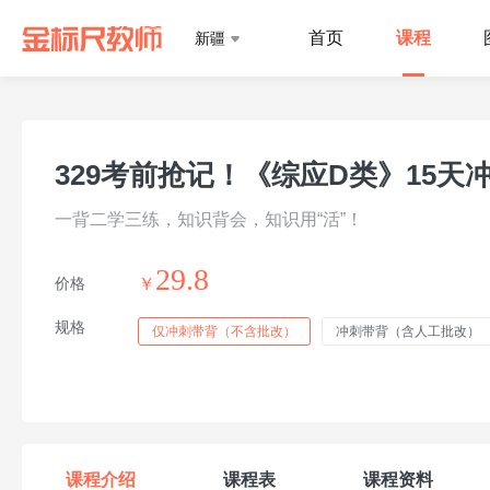
首页
课程
新疆
329考前抢记！《综应D类》15天
一背二学三练，知识背会，知识用“活”！
29.8
价格
￥
规格
仅冲刺带背（不含批改）
冲刺带背（含人工批改）
课程介绍
课程表
课程资料